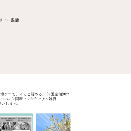
リアル温活
漢ケアで、そっと緩める。
▷国産和漢ブ
icial
▷国産ヒノキキッチン雑貨
願いします。