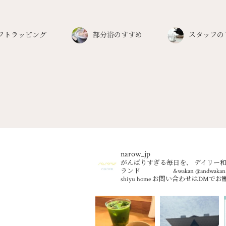
フトラッピング
部分浴のすすめ
スタッフの
narow_jp
がんばりすぎる毎日を、
デイリー和
ランド &wakan @andwakan.off
shiyu home
お問い合わせはDMでお