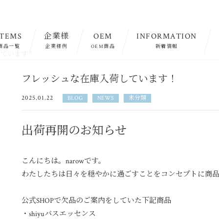
ITEMS
企業様
OEM
INFORMATION
商品一覧
企業様例
OEM商品
新着情報
しています！
フレッシュな在庫入荷しています！
2025.01.22
BLOG
NEWS
未分類
出荷再開のお知らせ
こんにちは。narowです。
わたしたちは日々を穏やかに過ごすことをコンセプトに商
公式SHOPで欠品のご案内をしていた下記商品
・shiyuバスエッセンス