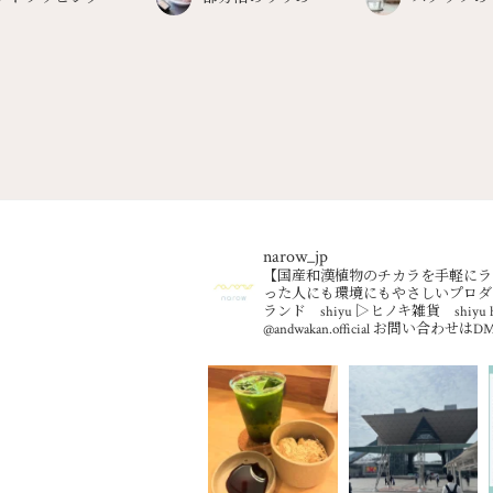
narow_jp
【国産和漢植物のチカラを手軽にラ
った人にも環境にもやさしいプロダ
ランド shiyu
▷ヒノキ雑貨 shiyu h
@andwakan.official
お問い合わせはD