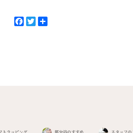
Fa
T
共
ce
wi
有
bo
tt
ok
er
フトラッピング
部分浴のすすめ
スタッフの