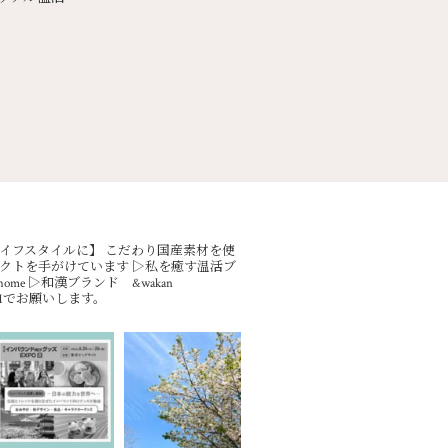
イフスタイルに】
こだわり国産素材を使
クトを手がけています
▷私を癒す温活ブ
ome
▷和漢ブランド &wakan
Mでお願いします。