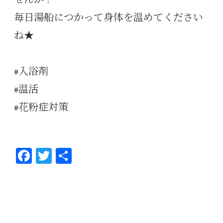
毎日湯船につかって身体を温めてください
ね★
#入浴剤
#温活
#花粉症対策
Fa
T
共
ce
wi
有
bo
tt
ok
er