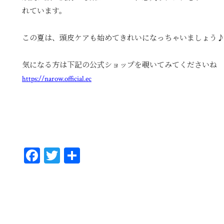
れています。
この夏は、頭皮ケアも始めてきれいになっちゃいましょう
気になる方は下記の公式ショップを覗いてみてくださいね
https://narow.official.ec
Fa
T
共
ce
wi
有
bo
tt
ok
er