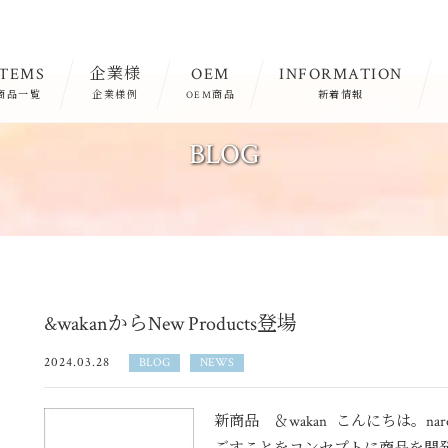
ITEMS
企業様
OEM
INFORMATION
商品一覧
企業様例
OEM商品
新着情報
BLOG
&wakanからNew Products登場
2024.03.28
BLOG
NEWS
新商品 ＆wakan こんにちは。n